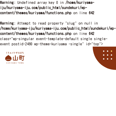
Warning
: Undefined array key 0 in
/home/kuriyama-
iju/kuriyama-iju.com/public_html/sundekuri/wp-
content/themes/kuriyama/functions.php
on line
642
Warning
: Attempt to read property "slug" on null in
/home/kuriyama-iju/kuriyama-iju.com/public_html/sundekuri/wp-
content/themes/kuriyama/functions.php
on line
642
class="wp-singular event-template-default single single-
event postid-2480 wp-theme-kuriyama -single" id="top">
栗山町
資料請求
くりやマニア
イベント
アクセス
住まい
子育て
くりエイト
くら