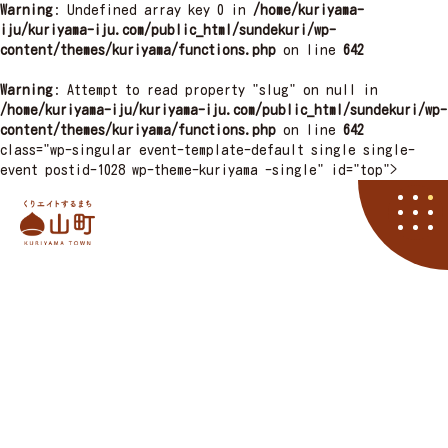
Warning
: Undefined array key 0 in
/home/kuriyama-
iju/kuriyama-iju.com/public_html/sundekuri/wp-
content/themes/kuriyama/functions.php
on line
642
Warning
: Attempt to read property "slug" on null in
/home/kuriyama-iju/kuriyama-iju.com/public_html/sundekuri/wp-
content/themes/kuriyama/functions.php
on line
642
class="wp-singular event-template-default single single-
event postid-1028 wp-theme-kuriyama -single" id="top">
栗山町
資料請求
くりやマニア
イベント
アクセス
住まい
子育て
くりエイト
くら