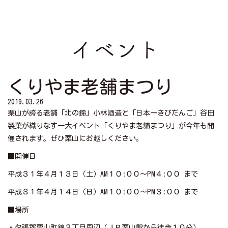
くりやま老舗まつり
2019.03.26
栗山が誇る老舗「北の錦」小林酒造と「日本一きびだんご」谷田
製菓が織りなす一大イベント「くりやま老舗まつり」が今年も開
催されます。
ぜひ栗山にお越しください。
■開催日
平成３１年４月１３日（土）AM１０:００～PM４:００ まで
平成３１年４月１４日（日）AM１０:００～PM３:００ まで
■場所
・夕張郡栗山町錦３丁目周辺（ＪＲ栗山駅から徒歩１０分）