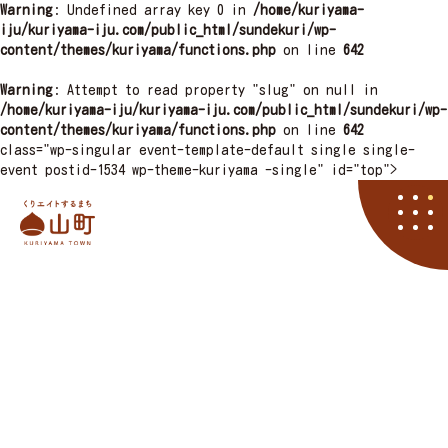
Warning
: Undefined array key 0 in
/home/kuriyama-
iju/kuriyama-iju.com/public_html/sundekuri/wp-
content/themes/kuriyama/functions.php
on line
642
Warning
: Attempt to read property "slug" on null in
/home/kuriyama-iju/kuriyama-iju.com/public_html/sundekuri/wp-
content/themes/kuriyama/functions.php
on line
642
class="wp-singular event-template-default single single-
event postid-1534 wp-theme-kuriyama -single" id="top">
栗山町
資料請求
くりやマニア
イベント
アクセス
住まい
子育て
くりエイト
くら