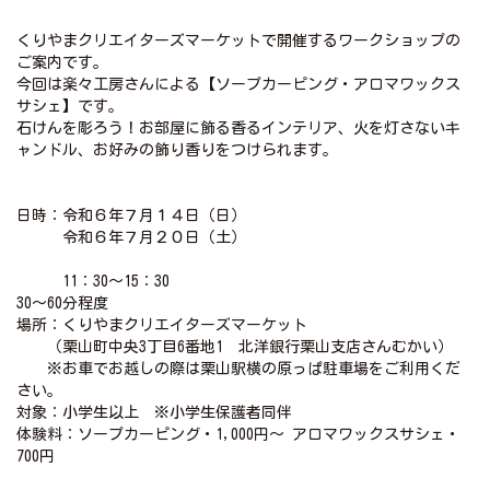
くりやまクリエイターズマーケットで開催するワークショップの
ご案内です。
今回は楽々工房さんによる【ソープカーピング・アロマワックス
サシェ】です。
石けんを彫ろう！お部屋に飾る香るインテリア、火を灯さないキ
ャンドル、お好みの飾り香りをつけられます。
日時：令和６年７月１４日（日）
令和６年７月２０日（土）
11：30～15：30
30～60分程度
場所：くりやまクリエイターズマーケット
（栗山町中央3丁目6番地1 北洋銀行栗山支店さんむかい）
※お車でお越しの際は栗山駅横の原っぱ駐車場をご利用くだ
さい。
対象：小学生以上 ※小学生保護者同伴
体験料：ソープカーピング・1,000円～ アロマワックスサシェ・
700円