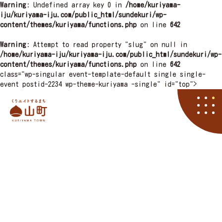
Warning
: Undefined array key 0 in
/home/kuriyama-
iju/kuriyama-iju.com/public_html/sundekuri/wp-
content/themes/kuriyama/functions.php
on line
642
Warning
: Attempt to read property "slug" on null in
/home/kuriyama-iju/kuriyama-iju.com/public_html/sundekuri/wp-
content/themes/kuriyama/functions.php
on line
642
class="wp-singular event-template-default single single-
event postid-2234 wp-theme-kuriyama -single" id="top">
栗山町
資料請求
くりやマニア
イベント
アクセス
住まい
子育て
くりエイト
くら