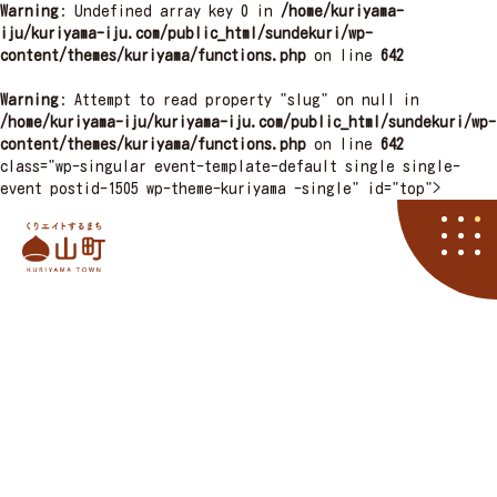
Warning
: Undefined array key 0 in
/home/kuriyama-
iju/kuriyama-iju.com/public_html/sundekuri/wp-
content/themes/kuriyama/functions.php
on line
642
Warning
: Attempt to read property "slug" on null in
/home/kuriyama-iju/kuriyama-iju.com/public_html/sundekuri/wp-
content/themes/kuriyama/functions.php
on line
642
class="wp-singular event-template-default single single-
event postid-1505 wp-theme-kuriyama -single" id="top">
栗山町
資料請求
くりやマニア
イベント
アクセス
住まい
子育て
くりエイト
くら