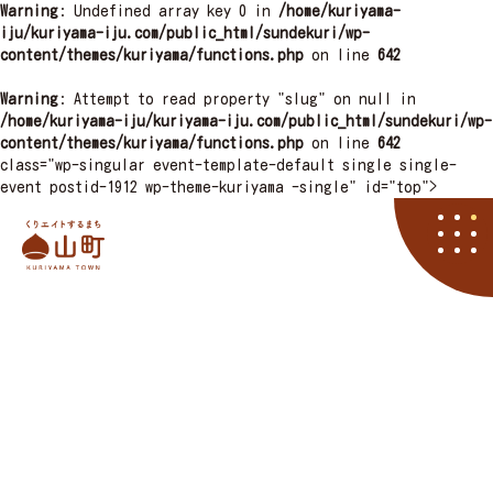
Warning
: Undefined array key 0 in
/home/kuriyama-
iju/kuriyama-iju.com/public_html/sundekuri/wp-
content/themes/kuriyama/functions.php
on line
642
Warning
: Attempt to read property "slug" on null in
/home/kuriyama-iju/kuriyama-iju.com/public_html/sundekuri/wp-
content/themes/kuriyama/functions.php
on line
642
class="wp-singular event-template-default single single-
event postid-1912 wp-theme-kuriyama -single" id="top">
栗山町
資料請求
くりやマニア
イベント
アクセス
住まい
子育て
くりエイト
くら