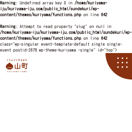
Warning
: Undefined array key 0 in
/home/kuriyama-
iju/kuriyama-iju.com/public_html/sundekuri/wp-
content/themes/kuriyama/functions.php
on line
642
Warning
: Attempt to read property "slug" on null in
/home/kuriyama-iju/kuriyama-iju.com/public_html/sundekuri/wp-
content/themes/kuriyama/functions.php
on line
642
class="wp-singular event-template-default single single-
event postid-2678 wp-theme-kuriyama -single" id="top">
栗山町
資料請求
くりやマニア
イベント
アクセス
住まい
子育て
くりエイト
くら