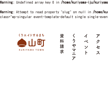
Warning
: Undefined array key 0 in
/home/kuriyama-iju/kuriyam
Warning
: Attempt to read property "slug" on null in
/home/ku
class="wp-singular event-template-default single single-even
栗山町
資料請求
くりやマニア
イベント
ア