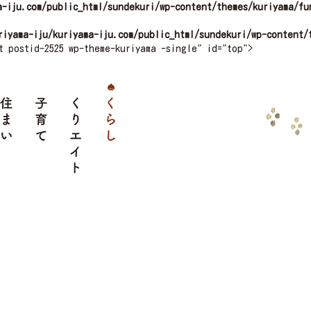
a-iju.com/public_html/sundekuri/wp-content/themes/kuriyama/fu
riyama-iju/kuriyama-iju.com/public_html/sundekuri/wp-content/
t postid-2525 wp-theme-kuriyama -single" id="top">
クセス
住まい
子育て
くりエイト
くらし