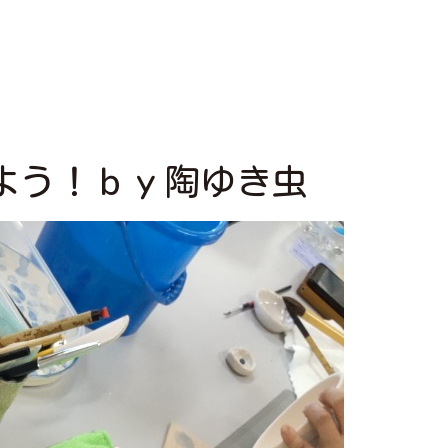
よう！ｂｙ陶ゆき虫