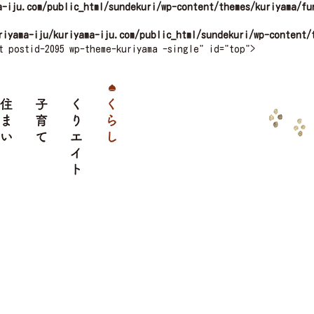
a-iju.com/public_html/sundekuri/wp-content/themes/kuriyama/fu
riyama-iju/kuriyama-iju.com/public_html/sundekuri/wp-content/
t postid-2095 wp-theme-kuriyama -single" id="top">
クセス
住まい
子育て
くりエイト
くらし