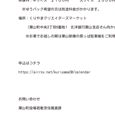
体験料：中サイズ ２１００円 大サイズ ２５００
※ゆうパック希望の方は別途料金がかかります。
場所：くりやまクリエイターズマーケット
（栗山町中央3丁目6番地1 北洋銀行栗山支店さん向か
※お車でお越しの際は栗山駅横の原っぱ駐車場をご利用
申込はコチラ
https://airrsv.net/kuriyamaCM/calendar
お問い合わせ
栗山町役場若者定住推進課