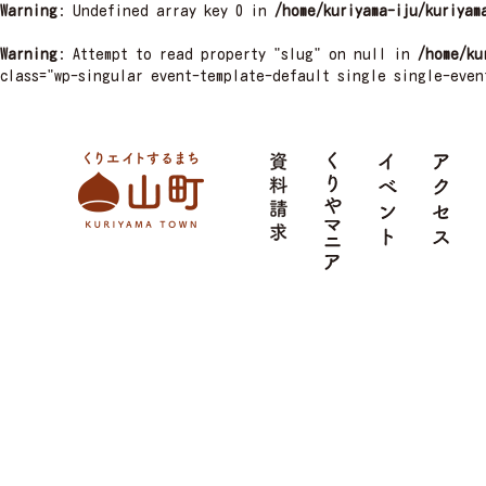
Warning
: Undefined array key 0 in
/home/kuriyama-iju/kuriyam
Warning
: Attempt to read property "slug" on null in
/home/ku
class="wp-singular event-template-default single single-even
栗山町
資料請求
くりやマニア
イベント
ア