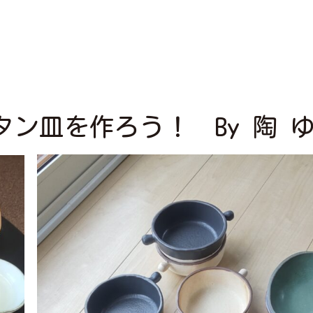
ン皿を作ろう！ By 陶 