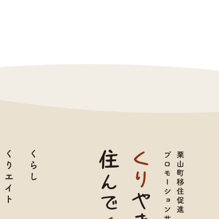
育て
くりエイト
くらし
TOP