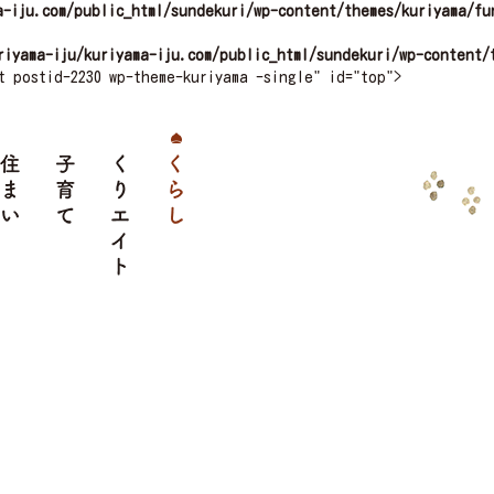
a-iju.com/public_html/sundekuri/wp-content/themes/kuriyama/fu
riyama-iju/kuriyama-iju.com/public_html/sundekuri/wp-content/
t postid-2230 wp-theme-kuriyama -single" id="top">
クセス
住まい
子育て
くりエイト
くらし