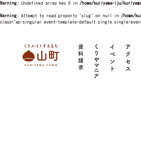
Warning
: Undefined array key 0 in
/home/kuriyama-iju/kuriyam
Warning
: Attempt to read property "slug" on null in
/home/ku
class="wp-singular event-template-default single single-even
栗山町
資料請求
くりやマニア
イベント
ア