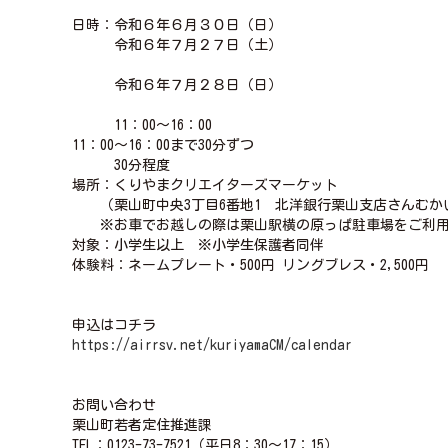
日時：令和６年６月３０日（日）
令和６年７月２７日（土）
令和６年７月２８日（日）
11：00～16：00
11：00～16：00まで30分ずつ
30分程度
場所：くりやまクリエイターズマーケット
（栗山町中央3丁目6番地1 北洋銀行栗山支店さんむか
※お車でお越しの際は栗山駅横の原っぱ駐車場をご利用
対象：小学生以上 ※小学生保護者同伴
体験料：ネームプレート・500円 リングブレス・2,500円
申込はコチラ
https://airrsv.net/kuriyamaCM/calendar
お問い合わせ
栗山町若者定住推進課
TEL：0123-73-7521（平日8：30～17：15）