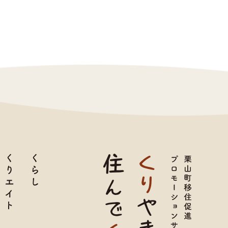
育て
くりエイト
くらし
TOP