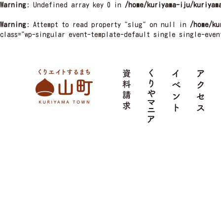
Warning
: Undefined array key 0 in
/home/kuriyama-iju/kuriyam
Warning
: Attempt to read property "slug" on null in
/home/ku
class="wp-singular event-template-default single single-even
栗山町
資料請求
くりやマニア
イベント
ア