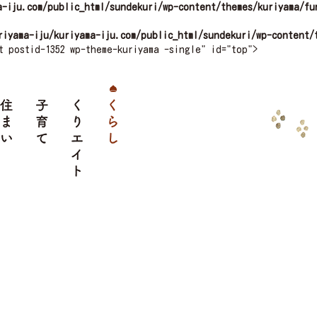
a-iju.com/public_html/sundekuri/wp-content/themes/kuriyama/fu
riyama-iju/kuriyama-iju.com/public_html/sundekuri/wp-content/
t postid-1352 wp-theme-kuriyama -single" id="top">
クセス
住まい
子育て
くりエイト
くらし