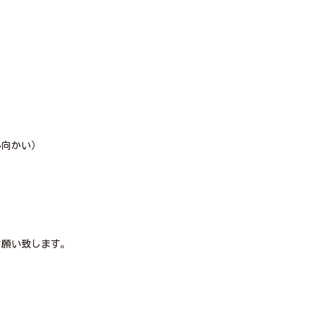
０
０
向かい）
お願い致します。