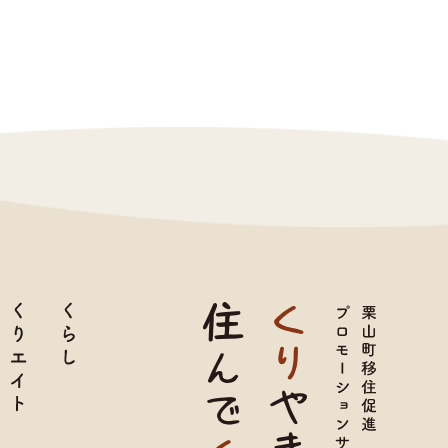
育て
くりエイト
くらし
TOP