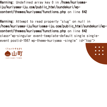
Warning
: Undefined array key 0 in
/home/kuriyama-
iju/kuriyama-iju.com/public_html/sundekuri/wp-
content/themes/kuriyama/functions.php
on line
642
Warning
: Attempt to read property "slug" on null in
/home/kuriyama-iju/kuriyama-iju.com/public_html/sundekuri/wp-
content/themes/kuriyama/functions.php
on line
642
class="wp-singular event-template-default single single-
event postid-1567 wp-theme-kuriyama -single" id="top">
栗山町
資料請求
くりやマニア
イベント
アクセス
住まい
子育て
くりエイト
くら