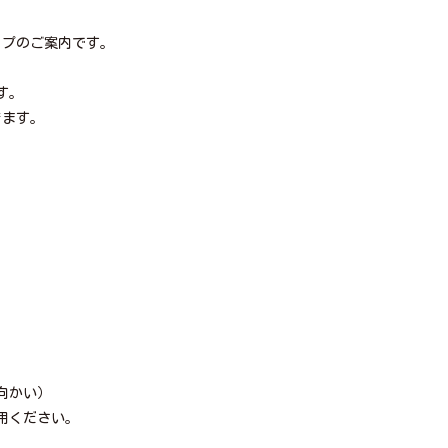
ップのご案内です。
す。
きます。
向かい）
用ください。