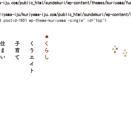
a-iju.com/public_html/sundekuri/wp-content/themes/kuriyama/fu
riyama-iju/kuriyama-iju.com/public_html/sundekuri/wp-content/
t postid-1601 wp-theme-kuriyama -single" id="top">
クセス
住まい
子育て
くりエイト
くらし