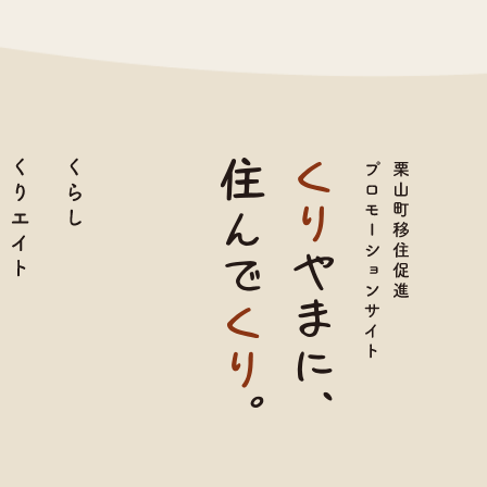
育て
くりエイト
くらし
TOP