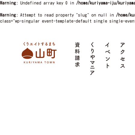
Warning
: Undefined array key 0 in
/home/kuriyama-iju/kuriyam
Warning
: Attempt to read property "slug" on null in
/home/ku
class="wp-singular event-template-default single single-even
栗山町
資料請求
くりやマニア
イベント
ア